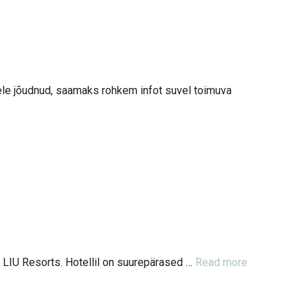
e jõudnud, saamaks rohkem infot suvel toimuva
l LIU Resorts. Hotellil on suurepärased …
Read more