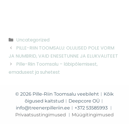
Uncategorized
PILLE-RIIN TOOMSALU: OLULISED POLE VORM
JA NUMBRID, VAID ENESETUNNE JA ELUKVALITEET
Pille-Riin Toomsalu – läbipõlemisest,
emadusest ja suhetest
© 2026 Pille-Riin Toomsalu veebileht︱Kõik
õigused kaitstud︱Deepcore OÜ︱
info@treenerpilleriin.ee︱+372 53585993 ︱
Privaatsustingimused
︱
Müügitingimused