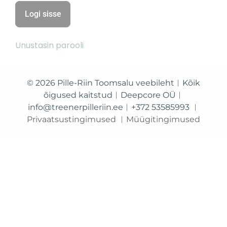
Unustasin parooli
© 2026 Pille-Riin Toomsalu veebileht︱Kõik
õigused kaitstud︱Deepcore OÜ︱
info@treenerpilleriin.ee︱+372 53585993 ︱
Privaatsustingimused
︱
Müügitingimused