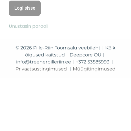
Unustasin parooli
© 2026 Pille-Riin Toomsalu veebileht︱Kõik
õigused kaitstud︱Deepcore OÜ︱
info@treenerpilleriin.ee︱+372 53585993 ︱
Privaatsustingimused
︱
Müügitingimused