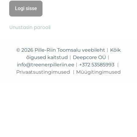
Unustasin parooli
© 2026 Pille-Riin Toomsalu veebileht︱Kõik
õigused kaitstud︱Deepcore OÜ︱
info@treenerpilleriin.ee︱+372 53585993 ︱
Privaatsustingimused
︱
Müügitingimused